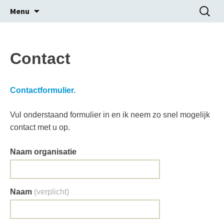
Advies, Trainingen en Projectmanagement
Spring
Zoeken
Menu
naar
naar:
inhoud
Patrick Komen
Contact
Contactformulier.
Vul onderstaand formulier in en ik neem zo snel mogelijk
contact met u op.
Naam organisatie
Naam
(verplicht)